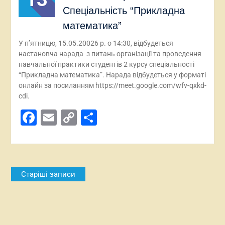
Спеціальність “Прикладна
математика”
У п’ятницю, 15.05.20026 р. о 14:30, відбудеться
настановча нарада з питань організації та проведення
навчальної практики студентів 2 курсу спеціальності
“Прикладна математика”. Нарада відбудеться у форматі
онлайн за посиланням https://meet.google.com/wfv-qxkd-
cdi.
Facebook
Email
Copy
Поділитися
Link
Навігація
Старіші записи
за
записами