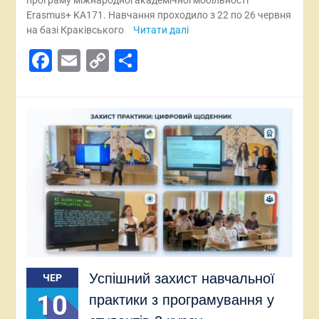
Erasmus+ KA171. Навчання проходило з 22 по 26 червня
на базі Краківського
Читати далі
Facebook
Email
Copy
Поділитися
Link
Успішний захист навчальної
ЧЕР
10
практики з програмування у