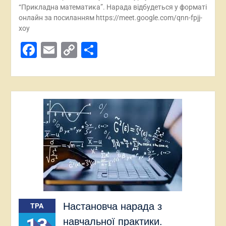
“Прикладна математика”. Нарада відбудеться у форматі
онлайн за посиланням https://meet.google.com/qnn-fpjj-
xoy
Facebook
Email
Copy
Поділитися
Link
Настановча нарада з
ТРА
13
навчальної практики.