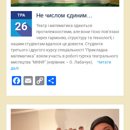
Не числом єдиним…
ТРА
26
Театр і математика здаються
протилежностями, але вони тісно пов’язані
через гармонію, структуру та технології, і
нашим студентам вдалося це довести. Студенти
третього і другого курсу спеціальності “Прикладна
математика” взяли участь в роботі гуртка театрального
мистецтва “МІФіЯ” (керівник – О. Лабачук).
Читати
далі
Facebook
Email
Copy
Поділитися
Link