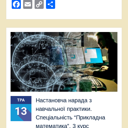
Facebook
Email
Copy
Поділитися
Link
Настановча нарада з
ТРА
13
навчальної практики.
Спеціальність “Прикладна
математика”, 3 курс