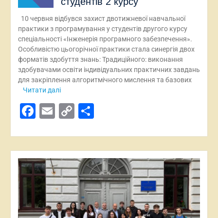
студентів 2 курсу
10 червня відбувся захист двотижневої навчальної
практики з програмування у студентів другого курсу
спеціальності «Інженерія програмного забезпечення».
Особливістю цьогорічної практики стала синергія двох
форматів здобуття знань: Традиційного: виконання
здобувачами освіти індивідуальних практичних завдань
для закріплення алгоритмічного мислення та базових
Читати далі
Facebook
Email
Copy
Поділитися
Link