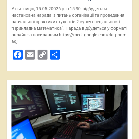
У п’ятницю, 15.05.20026 р. о 15:30, відбудеться
настановча нарада з питань організації та проведення
навчальної практики студентів 2 курсу спеціальності
“Прикладна математика”. Нарада відбудеться у форматі
онлайн за посиланням https://meet.google.com/rkr-ponm-
aqj
Facebook
Email
Copy
Поділитися
Link